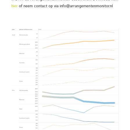
hier
of neem contact op via info@arrangementenmonitor.nl