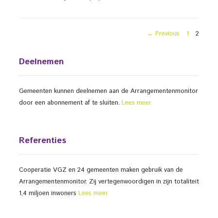
Berichten
PAGE
PAGE
← Previous
1
2
paginering
Deelnemen
Gemeenten kunnen deelnemen aan de Arrangementenmonitor
door een abonnement af te sluiten.
Lees meer.
Referenties
Cooperatie VGZ en 24 gemeenten maken gebruik van de
Arrangementenmonitor. Zij vertegenwoordigen in zijn totaliteit
1,4 miljoen inwoners
Lees meer.