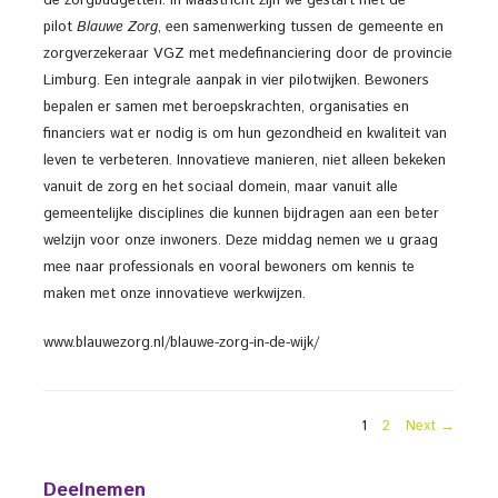
de zorgbudgetten. In Maastricht zijn we gestart met de
pilot
Blauwe Zorg
, een samenwerking tussen de gemeente en
zorgverzekeraar VGZ met medefinanciering door de provincie
Limburg. Een integrale aanpak in vier pilotwijken. Bewoners
bepalen er samen met beroepskrachten, organisaties en
financiers wat er nodig is om hun gezondheid en kwaliteit van
leven te verbeteren. Innovatieve manieren, niet alleen bekeken
vanuit de zorg en het sociaal domein, maar vanuit alle
gemeentelijke disciplines die kunnen bijdragen aan een beter
welzijn voor onze inwoners. Deze middag nemen we u graag
mee naar professionals en vooral bewoners om kennis te
maken met onze innovatieve werkwijzen.
www.blauwezorg.nl/blauwe-zorg-in-de-wijk/
Berichten
PAGE
PAGE
1
2
Next →
paginering
Deelnemen