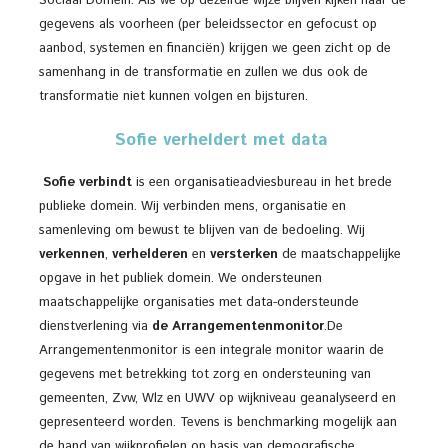
Sociaal Domein. Als we op dezelfde wijze blijven kijken naar de
gegevens als voorheen (per beleidssector en gefocust op
aanbod, systemen en financiën) krijgen we geen zicht op de
samenhang in de transformatie en zullen we dus ook de
transformatie niet kunnen volgen en bijsturen.
Sofie
verheldert met data
Sofie verbindt
is een organisatieadviesbureau in het brede
publieke domein. Wij verbinden mens, organisatie en
samenleving om bewust te blijven van de bedoeling. Wij
verkennen
,
verhelderen
en
versterken
de maatschappelijke
opgave in het publiek domein. We ondersteunen
maatschappelijke organisaties met data-ondersteunde
dienstverlening via
de Arrangementenmonitor
.De
Arrangementenmonitor is een integrale monitor waarin de
gegevens met betrekking tot zorg en ondersteuning van
gemeenten, Zvw, Wlz en UWV op wijkniveau geanalyseerd en
gepresenteerd worden. Tevens is benchmarking mogelijk aan
de hand van wijkprofielen op basis van demografische