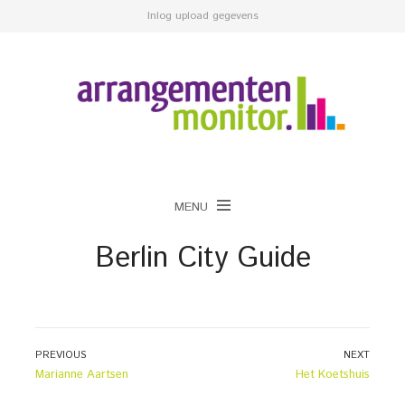
Inlog upload gegevens
MENU
Berlin City Guide
Bericht
PREVIOUS
NEXT
Previous
Next
Marianne Aartsen
Het Koetshuis
navigatie
post:
post: