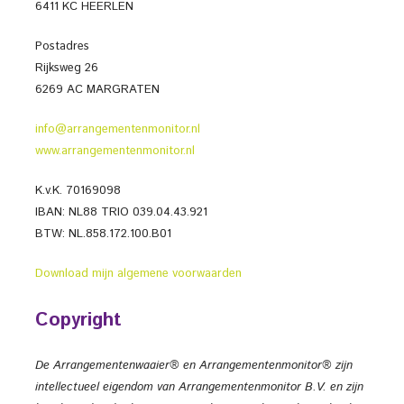
6411 KC HEERLEN
Postadres
Rijksweg 26
6269 AC MARGRATEN
info@arrangementenmonitor.nl
www.arrangementenmonitor.nl
K.v.K. 70169098
IBAN: NL88 TRIO 039.04.43.921
BTW: NL.858.172.100.B01
Download mijn algemene voorwaarden
Copyright
De Arrangementenwaaier® en Arrangementenmonitor® zijn
intellectueel eigendom van Arrangementenmonitor B.V. en zijn